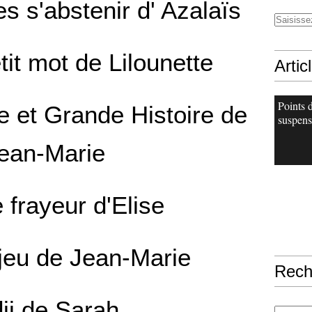
s s'abstenir d' Azalaïs
tit mot de Lilounette
Artic
Points 
e et Grande Histoire de
suspens
ean-Marie
 frayeur d'Elise
jeu de Jean-Marie
Rech
dji de Sarah