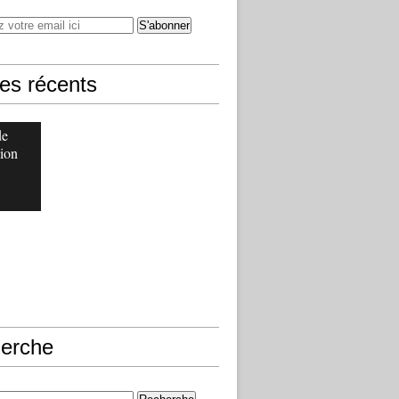
les récents
de
ion
erche