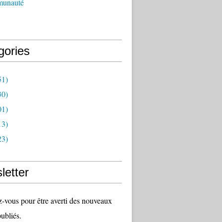
munauté
gories
51)
30)
01)
13)
23)
letter
vous pour être averti des nouveaux
publiés.