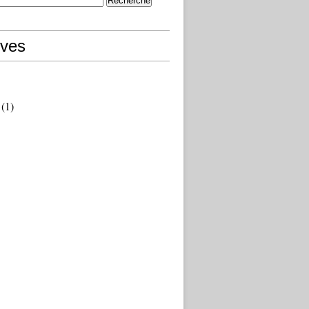
ives
(1)