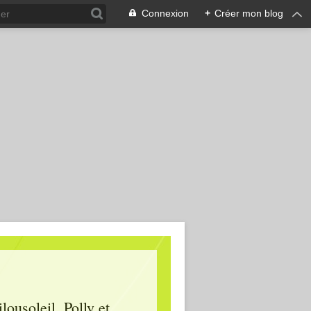
Connexion
+
Créer mon blog
lousoleil, Polly et