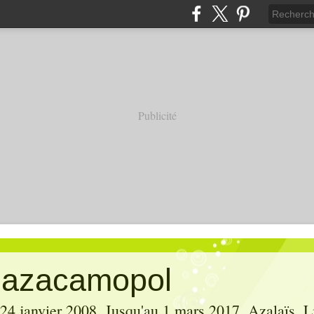
Publicité
' azacamopol
 24 janvier 2008. Jusqu'au 1 mars 2017, Azalaïs, Li