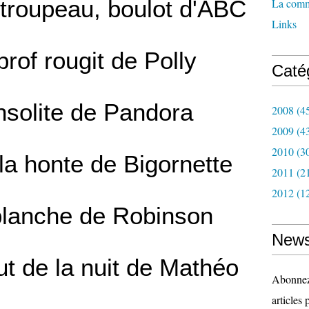
troupeau, boulot d'ABC
La com
Links
rof rougit de Polly
Caté
solite de Pandora
2008
(4
2009
(4
2010
(3
la honte de Bigornette
2011
(2
2012
(1
blanche de Robinson
News
t de la nuit de Mathéo
Abonnez-
articles 