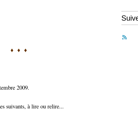
Suiv
♦
♦
♦
ptembre 2009.
es suivants, à lire ou relire...