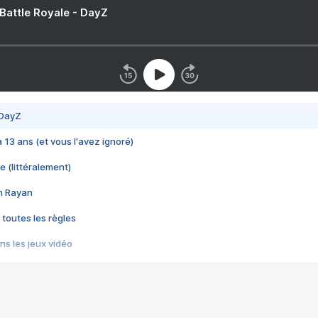
 Battle Royale - DayZ
 DayZ
 a 13 ans (et vous l'avez ignoré)
e (littéralement)
im Rayan
 toutes les règles
s les jeux vidéo
us choquant de Rockstar ? - Le scandale BULLY
e plus moche de Steam