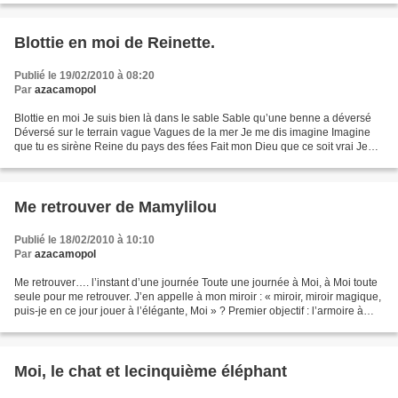
Blottie en moi de Reinette.
Publié le 19/02/2010 à 08:20
Par
azacamopol
Blottie en moi Je suis bien là dans le sable Sable qu’une benne a déversé
Déversé sur le terrain vague Vagues de la mer Je me dis imagine Imagine
que tu es sirène Reine du pays des fées Fait mon Dieu que ce soit vrai Je
me dis que plus tard Taratata,...
Me retrouver de Mamylilou
Publié le 18/02/2010 à 10:10
Par
azacamopol
Me retrouver…. l’instant d’une journée Toute une journée à Moi, à Moi toute
seule pour me retrouver. J’en appelle à mon miroir : « miroir, miroir magique,
puis-je en ce jour jouer à l’élégante, Moi » ? Premier objectif : l’armoire à
vêtements. Que du...
Moi, le chat et lecinquième éléphant