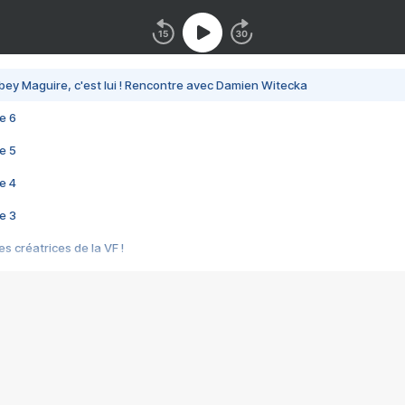
bey Maguire, c'est lui ! Rencontre avec Damien Witecka
e 6
e 5
e 4
e 3
s créatrices de la VF !
e 2
e 1
e Mektoub My Love arrive enfin ! Rencontre avec Shaïn Boumedine et Sal
i : après Toni en famille