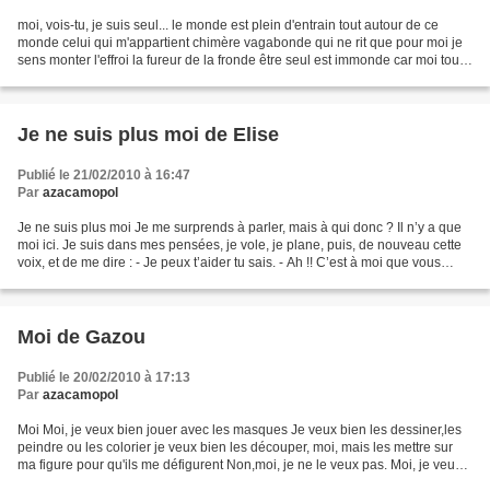
moi, vois-tu, je suis seul... le monde est plein d'entrain tout autour de ce
monde celui qui m'appartient chimère vagabonde qui ne rit que pour moi je
sens monter l'effroi la fureur de la fronde être seul est immonde car moi tout
seul j'ai froid je regagne...
Je ne suis plus moi de Elise
Publié le 21/02/2010 à 16:47
Par
azacamopol
Je ne suis plus moi Je me surprends à parler, mais à qui donc ? Il n’y a que
moi ici. Je suis dans mes pensées, je vole, je plane, puis, de nouveau cette
voix, et de me dire : - Je peux t’aider tu sais. - Ah !! C’est à moi que vous
parlez ? - Oui à toi,...
Moi de Gazou
Publié le 20/02/2010 à 17:13
Par
azacamopol
Moi Moi, je veux bien jouer avec les masques Je veux bien les dessiner,les
peindre ou les colorier je veux bien les découper, moi, mais les mettre sur
ma figure pour qu'ils me défigurent Non,moi, je ne le veux pas. Moi, je veux
être moi seulement moi,...