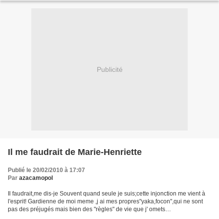
Publicité
Il me faudrait de Marie-Henriette
Publié le 20/02/2010 à 17:07
Par
azacamopol
Il faudrait,me dis-je Souvent quand seule je suis;cette injonction me vient à
l'esprit! Gardienne de moi meme ,j ai mes propres"yaka,focon",qui ne sont
pas des préjugés mais bien des "règles" de vie que j' omets
systèmatiquement... Par exemple,boire!...