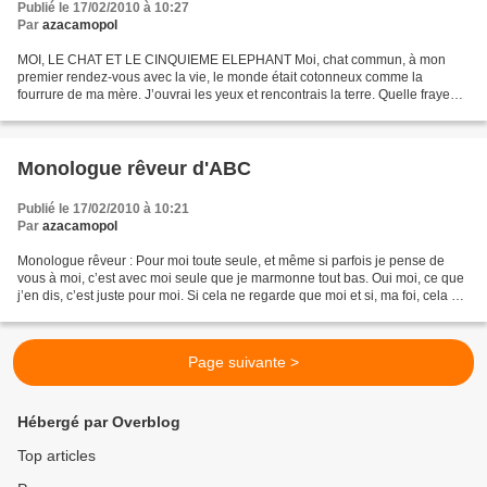
Publié le 17/02/2010 à 10:27
Par
azacamopol
MOI, LE CHAT ET LE CINQUIEME ELEPHANT Moi, chat commun, à mon
premier rendez-vous avec la vie, le monde était cotonneux comme la
fourrure de ma mère. J’ouvrai les yeux et rencontrais la terre. Quelle frayeur
et quel éblouissement ? Sur mes pattes mal...
Monologue rêveur d'ABC
Publié le 17/02/2010 à 10:21
Par
azacamopol
Monologue rêveur : Pour moi toute seule, et même si parfois je pense de
vous à moi, c’est avec moi seule que je marmonne tout bas. Oui moi, ce que
j’en dis, c’est juste pour moi. Si cela ne regarde que moi et si, ma foi, cela va
jusqu’à vous pourquoi...
Page suivante >
Hébergé par Overblog
Top articles