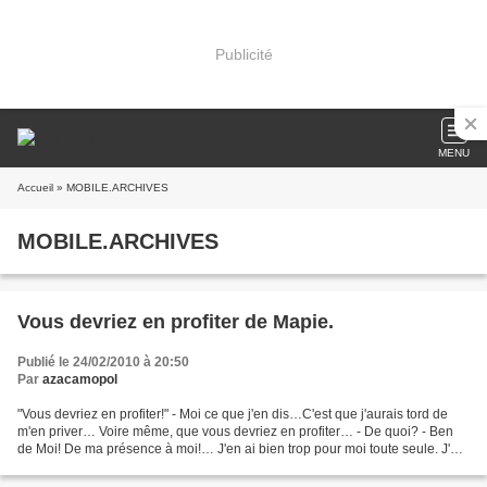
Publicité
MENU
Accueil
» MOBILE.ARCHIVES
MOBILE.ARCHIVES
Vous devriez en profiter de Mapie.
Publié le 24/02/2010 à 20:50
Par
azacamopol
"Vous devriez en profiter!" - Moi ce que j'en dis…C'est que j'aurais tord de
m'en priver… Voire même, que vous devriez en profiter… - De quoi? - Ben
de Moi! De ma présence à moi!… J'en ai bien trop pour moi toute seule. J'en
use. J'en abuse. Je m'inspire....