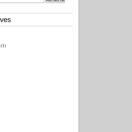
ives
(1)