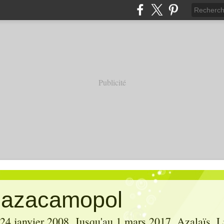
Publicité
' azacamopol
 24 janvier 2008. Jusqu'au 1 mars 2017, Azalaïs, Li