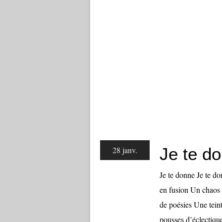
Je te d
28 janv.
Je te donne Je te d
en fusion Un chaos 
de poésies Une tei
pousses d’éclectique