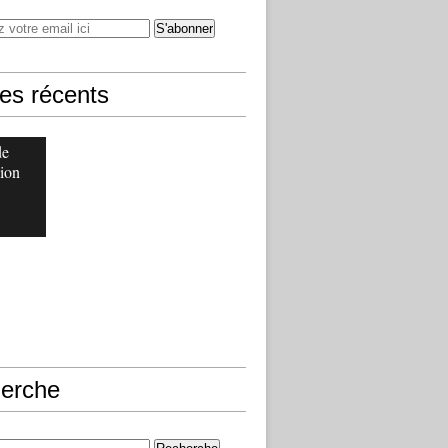
les récents
de
ion
erche