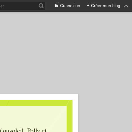
Connexion
+
Créer mon blog
lousoleil, Polly et