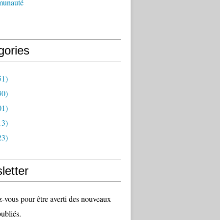
munauté
gories
51)
30)
01)
13)
23)
letter
vous pour être averti des nouveaux
publiés.