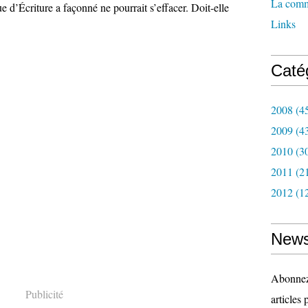
La com
ue d’Écriture a façonné ne pourrait s’effacer. Doit-elle
Links
Caté
2008
(4
2009
(4
2010
(3
2011
(2
2012
(1
News
Abonnez-
Publicité
articles 