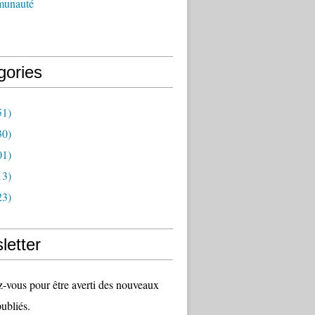
munauté
gories
51)
30)
01)
13)
23)
letter
vous pour être averti des nouveaux
publiés.