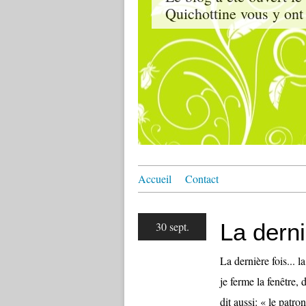
Quichottine vous y ont 
Accueil
Contact
La derni
30 sept.
La dernière fois... l
je ferme la fenêtre, 
dit aussi: « le patro