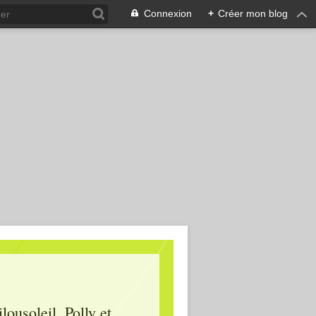
Connexion
+
Créer mon blog
lousoleil, Polly et