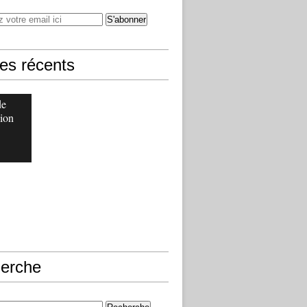
les récents
de
ion
erche