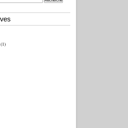
ives
(1)