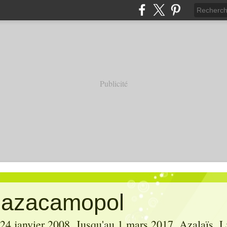
Publicité
' azacamopol
 24 janvier 2008. Jusqu'au 1 mars 2017, Azalaïs, Li