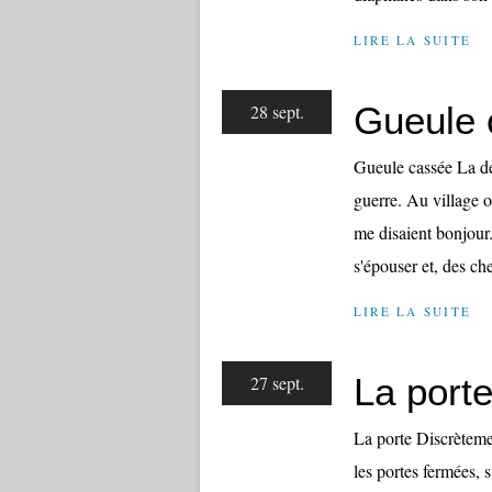
LIRE LA SUITE
Gueule 
28 sept.
Gueule cassée La der
guerre. Au village où
me disaient bonjour
s'épouser et, des c
LIRE LA SUITE
La port
27 sept.
La porte Discrètemen
les portes fermées, s