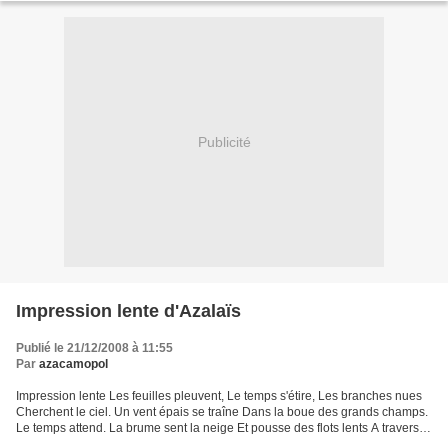
Publicité
Impression lente d'Azalaïs
Publié le 21/12/2008 à 11:55
Par
azacamopol
Impression lente Les feuilles pleuvent, Le temps s'étire, Les branches nues
Cherchent le ciel. Un vent épais se traîne Dans la boue des grands champs.
Le temps attend. La brume sent la neige Et pousse des flots lents A travers
les chemins. De la brume...