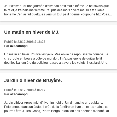
Jour d'hiver Par une journée d'hiver au petit matin blême Je ne savais que
faire et je traînais ma flemme J'ai pris des mots divers me suis fait l'âme
bohême J'en ai fait quelques vers un tout petit poème Poupoune http://des-
mots.over-blog.fr/
Un matin en hiver de MJ.
Publié le 23/12/2008 à 18:23
Par
azacamopol
Un matin en hiver. J'ouvre les yeux. Pas envie de repousser la couette. Le
chat, roulé en boule à côté de moi dort. Il n'a pas envie de quitter le lit
douillet. La lumière du petit jour passe à travers les volets. Il est tard. Une
caresse au chat. Je...
Jardin d'hiver de Bruyère.
Publié le 23/12/2008 à 06:17
Par
azacamopol
Jardin d'hiver Après-midi d'hiver immobile. Un dimanche gris et blanc.
Pelotonnée dans un fauteuil près de la fenêtre un livre entre les mains: ce
pourrait être Julien Gracq, Pierre Bergounioux ou des poèmes d'André Du
Bouchet. Un peu de musique suinte...