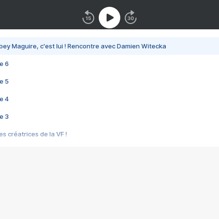
bey Maguire, c'est lui ! Rencontre avec Damien Witecka
e 6
e 5
e 4
e 3
s créatrices de la VF !
e 2
e 1
e Mektoub My Love arrive enfin ! Rencontre avec Shaïn Boumedine et Sal
i : après Toni en famille