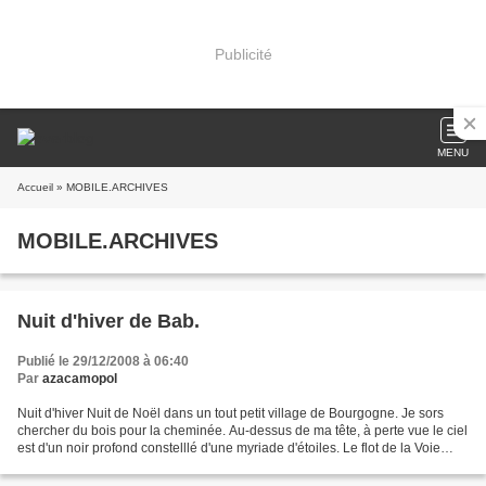
Publicité
MENU
Accueil
» MOBILE.ARCHIVES
MOBILE.ARCHIVES
Nuit d'hiver de Bab.
Publié le 29/12/2008 à 06:40
Par
azacamopol
Nuit d'hiver Nuit de Noël dans un tout petit village de Bourgogne. Je sors
chercher du bois pour la cheminée. Au-dessus de ma tête, à perte vue le ciel
est d'un noir profond constelllé d'une myriade d'étoiles. Le flot de la Voie
lactée s'écoule au-dessus...