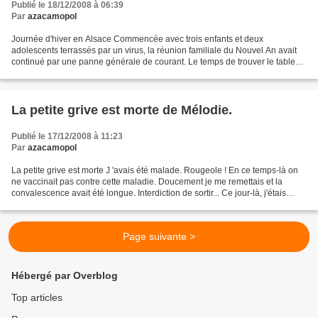
Publié le 18/12/2008 à 06:39
Par
azacamopol
Journée d'hiver en Alsace Commencée avec trois enfants et deux
adolescents terrassés par un virus, la réunion familiale du Nouvel An avait
continué par une panne générale de courant. Le temps de trouver le tableau
électrique du gîte et d'organiser des...
La petite grive est morte de Mélodie.
Publié le 17/12/2008 à 11:23
Par
azacamopol
La petite grive est morte J 'avais été malade. Rougeole ! En ce temps-là on
ne vaccinait pas contre cette maladie. Doucement je me remettais et la
convalescence avait été longue. Interdiction de sortir... Ce jour-là, j'étais
seule à la maison. Quel tourment...
Page suivante >
Hébergé par Overblog
Top articles