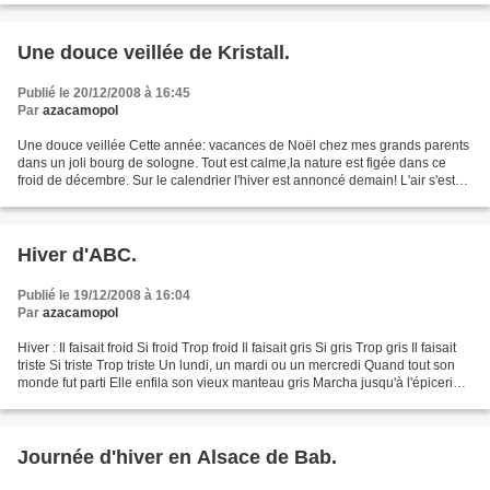
Une douce veillée de Kristall.
Publié le 20/12/2008 à 16:45
Par
azacamopol
Une douce veillée Cette année: vacances de Noël chez mes grands parents
dans un joli bourg de sologne. Tout est calme,la nature est figée dans ce
froid de décembre. Sur le calendrier l'hiver est annoncé demain! L'air s'est
déjà paré d'une voilette blanche...
Hiver d'ABC.
Publié le 19/12/2008 à 16:04
Par
azacamopol
Hiver : Il faisait froid Si froid Trop froid Il faisait gris Si gris Trop gris Il faisait
triste Si triste Trop triste Un lundi, un mardi ou un mercredi Quand tout son
monde fut parti Elle enfila son vieux manteau gris Marcha jusqu'à l'épicerie
Son cabas...
Journée d'hiver en Alsace de Bab.