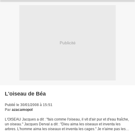
Publicité
L'oiseau de Béa
Publié le 30/01/2008 à 15:51
Par
azacamopol
L'OISEAU Jacques a dit : "fais comme l'oiseau, il vit d'air pur et d'eau fraîche,
un oiseau." Jacques Derval a dit : "Dieu aima les oiseaux et inventa les
arbres. L'homme aima les oiseaux et inventa les cages." Je n'aime pas les
oiseaux prisonniers dans...