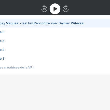
bey Maguire, c'est lui ! Rencontre avec Damien Witecka
e 6
e 5
e 4
e 3
s créatrices de la VF !
e 2
e 1
e Mektoub My Love arrive enfin ! Rencontre avec Shaïn Boumedine et Sal
i : après Toni en famille