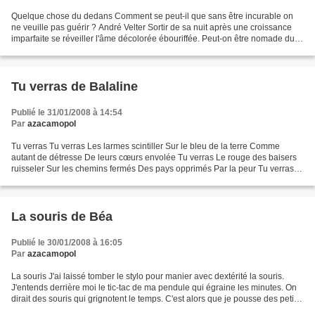
Quelque chose du dedans Comment se peut-il que sans être incurable on
ne veuille pas guérir ? André Velter Sortir de sa nuit après une croissance
imparfaite se réveiller l'âme décolorée ébouriffée. Peut-on être nomade du
temps ? Peut-on être d'une vie...
Tu verras de Balaline
Publié le 31/01/2008 à 14:54
Par
azacamopol
Tu verras Tu verras Les larmes scintiller Sur le bleu de la terre Comme
autant de détresse De leurs cœurs envolée Tu verras Le rouge des baisers
ruisseler Sur les chemins fermés Des pays opprimés Par la peur Tu verras
L’argile s’amollir Dans les flaques...
La souris de Béa
Publié le 30/01/2008 à 16:05
Par
azacamopol
La souris J'ai laissé tomber le stylo pour manier avec dextérité la souris.
J'entends derrière moi le tic-tac de ma pendule qui égraine les minutes. On
dirait des souris qui grignotent le temps. C'est alors que je pousse des petits
cris de souris : à...