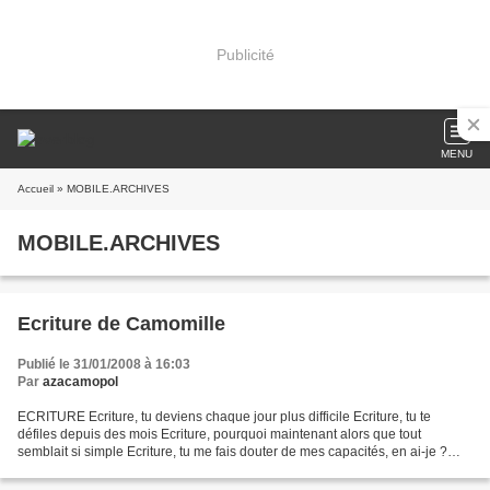
Publicité
MENU
Accueil
» MOBILE.ARCHIVES
MOBILE.ARCHIVES
Ecriture de Camomille
Publié le 31/01/2008 à 16:03
Par
azacamopol
ECRITURE Ecriture, tu deviens chaque jour plus difficile Ecriture, tu te
défiles depuis des mois Ecriture, pourquoi maintenant alors que tout
semblait si simple Ecriture, tu me fais douter de mes capacités, en ai-je ?
Ecriture, en laissant mes pages blanches,...