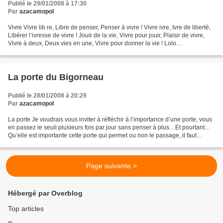
Publié le 29/01/2008 à 17:30
Par
azacamopol
Vivre Vivre lib re, Libre de penser, Penser à vivre ! Vivre ivre, Ivre de liberté,
Libérer l’ivresse de vivre ! Jouir de la vie, Vivre pour jouir, Plaisir de vivre,
Vivre à deux, Deux vies en une, Vivre pour donner la vie ! Lolo
http://maporteouverte...
La porte du Bigorneau
Publié le 28/01/2008 à 20:29
Par
azacamopol
La porte Je voudrais vous inviter à réfléchir à l’importance d’une porte, vous
en passez le seuil plusieurs fois par jour sans penser à plus…Et pourtant…
Qu’elle est importante cette porte qui permet ou non le passage, il faut
qu’elle soit ouverte ou fermée....
Page suivante >
Hébergé par Overblog
Top articles