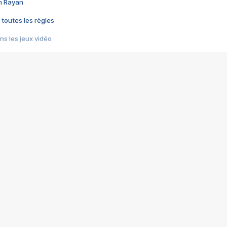
im Rayan
 toutes les règles
s les jeux vidéo
us choquant de Rockstar ? - Le scandale BULLY
e plus moche de Steam
du RÊVE tourne au CAUCHEMAR
pendant 8 heures
it… à tort
umiliés par un jeu vidéo
ire - Final Fantasy 8
ti un empire - Age of Empires
story DOFUS
tard, il crée l'un des pires jeux de tous les temps, MindsEye.