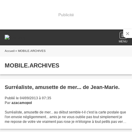
Publicité
MENU
Accueil
» MOBILE.ARCHIVES
MOBILE.ARCHIVES
Surréaliste, amusette de mer... de Jean-Marie.
Publié le 04/09/2013 à 07:35
Par
azacamopol
Surréaliste, amusette de mer... au début semble-t-il c'est la carte postale que
l'on envoie négligemment... amis je ne vous oublie pas tout simplement je
me repose de votre vie vraiment pas rose je m'éloigne à tout petits pas vers
la mer infinie et ses...