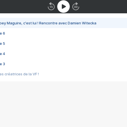
bey Maguire, c'est lui ! Rencontre avec Damien Witecka
e 6
e 5
e 4
e 3
s créatrices de la VF !
e 2
e 1
e Mektoub My Love arrive enfin ! Rencontre avec Shaïn Boumedine et Sal
i : après Toni en famille
elle réalise le bouleversant Dites lui que je l'aime