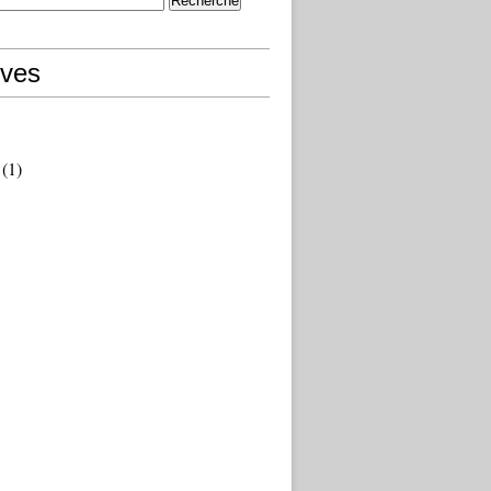
ives
(1)