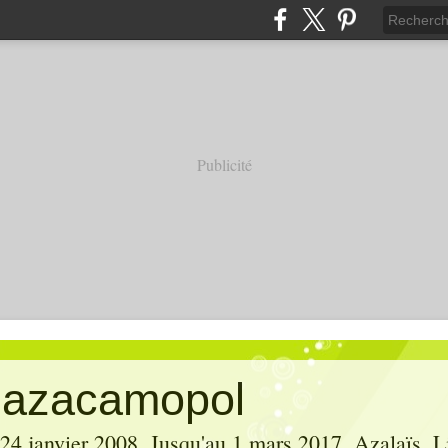
Publicité
' azacamopol
 24 janvier 2008. Jusqu'au 1 mars 2017, Azalaïs, Li