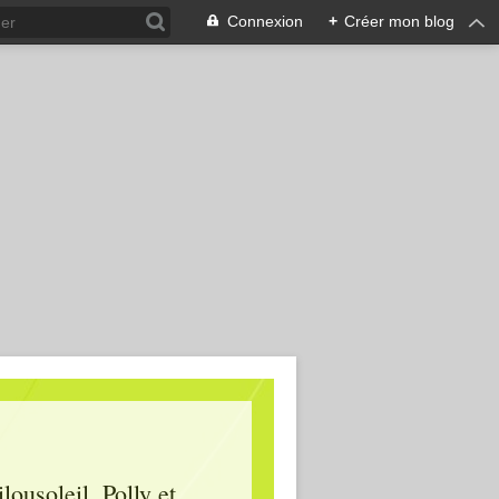
Connexion
+
Créer mon blog
lousoleil, Polly et