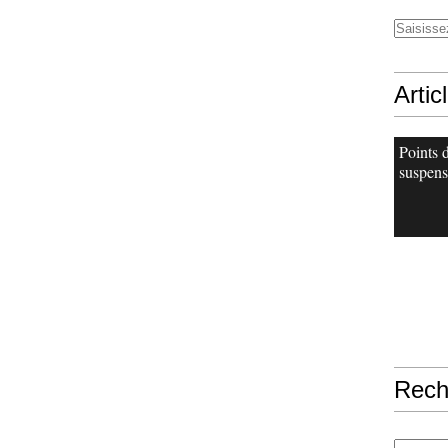
Artic
Points 
suspens
Rech