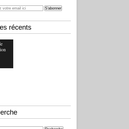
les récents
de
ion
erche