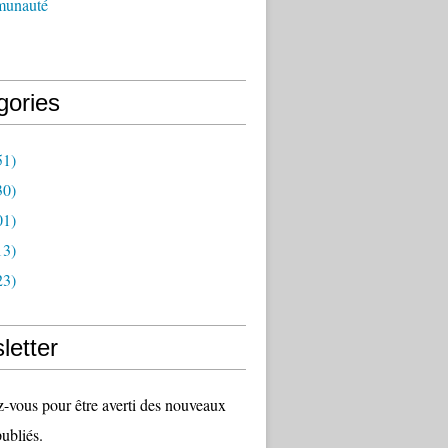
munauté
gories
51)
30)
01)
13)
23)
letter
vous pour être averti des nouveaux
publiés.