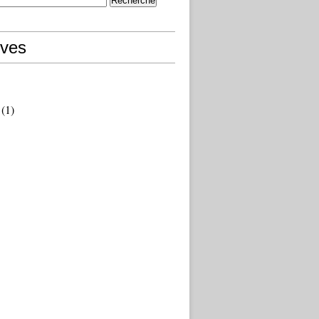
ives
(1)