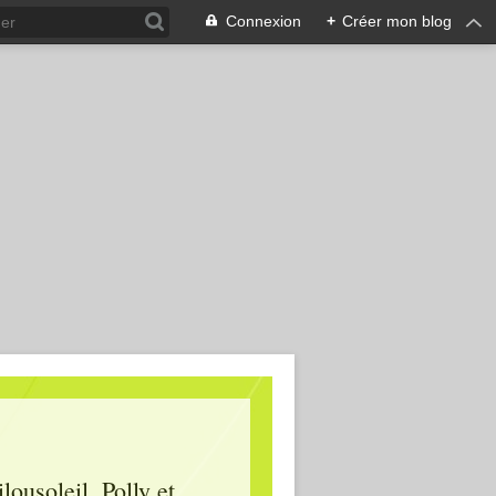
Connexion
+
Créer mon blog
lousoleil, Polly et