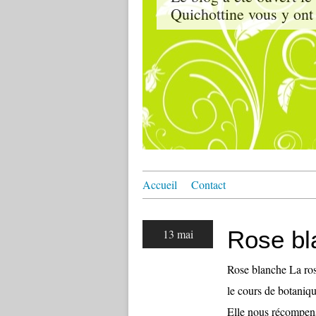
Quichottine vous y ont 
Accueil
Contact
Rose bl
13 mai
Rose blanche La ros
le cours de botaniqu
Elle nous récompens