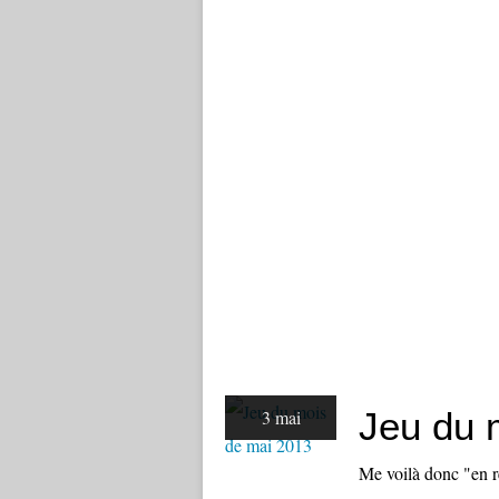
Jeu du 
3 mai
Me voilà donc "en r