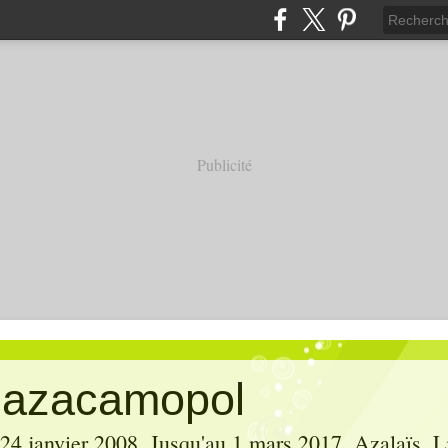
Publicité
' azacamopol
 24 janvier 2008. Jusqu'au 1 mars 2017, Azalaïs, Li