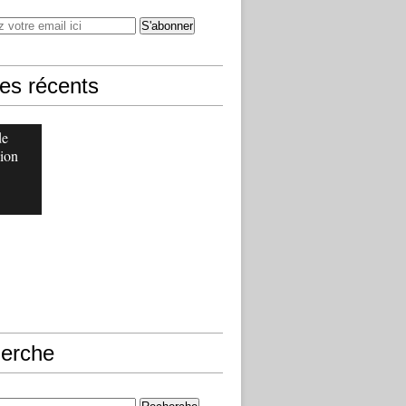
les récents
de
ion
erche