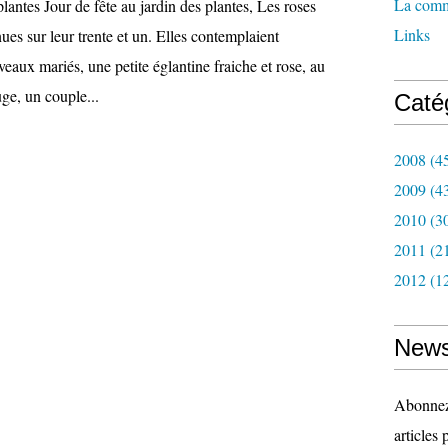
La com
lantes Jour de fête au jardin des plantes, Les roses
Links
nues sur leur trente et un. Elles contemplaient
veaux mariés, une petite églantine fraiche et rose, au
uge, un couple...
Caté
2008
(4
2009
(4
2010
(3
2011
(2
2012
(1
News
Abonnez-
articles 