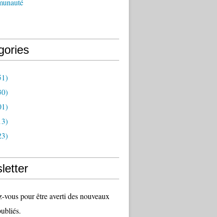
munauté
gories
51)
30)
01)
13)
23)
letter
vous pour être averti des nouveaux
publiés.