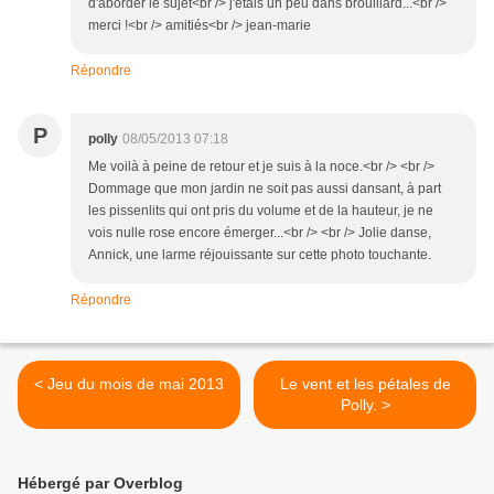
d'aborder le sujet<br /> j'étais un peu dans brouillard...<br />
merci !<br /> amitiés<br /> jean-marie
Répondre
P
polly
08/05/2013 07:18
Me voilà à peine de retour et je suis à la noce.<br /> <br />
Dommage que mon jardin ne soit pas aussi dansant, à part
les pissenlits qui ont pris du volume et de la hauteur, je ne
vois nulle rose encore émerger...<br /> <br /> Jolie danse,
Annick, une larme réjouissante sur cette photo touchante.
Répondre
< Jeu du mois de mai 2013
Le vent et les pétales de
Polly. >
Hébergé par Overblog