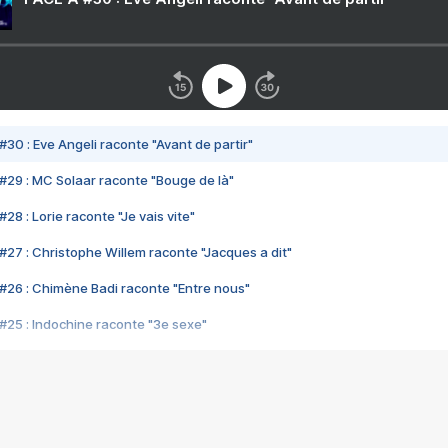
#30 : Eve Angeli raconte "Avant de partir"
#29 : MC Solaar raconte "Bouge de là"
28 : Lorie raconte "Je vais vite"
#27 : Christophe Willem raconte "Jacques a dit"
#26 : Chimène Badi raconte "Entre nous"
#25 : Indochine raconte "3e sexe"
#24 : Zaho raconte "C'est chelou"
#23 : Patrick Bruel raconte "Au café des délices"
#22 : Kyo raconte "Le chemin"