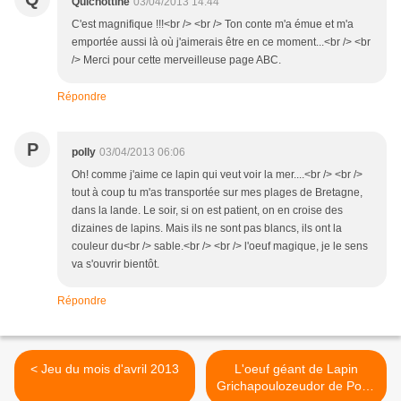
Quichottine
03/04/2013 14:44
C'est magnifique !!!<br /> <br /> Ton conte m'a émue et m'a
emportée aussi là où j'aimerais être en ce moment...<br /> <br
/> Merci pour cette merveilleuse page ABC.
Répondre
P
polly
03/04/2013 06:06
Oh! comme j'aime ce lapin qui veut voir la mer....<br /> <br />
tout à coup tu m'as transportée sur mes plages de Bretagne,
dans la lande. Le soir, si on est patient, on en croise des
dizaines de lapins. Mais ils ne sont pas blancs, ils ont la
couleur du<br /> sable.<br /> <br /> l'oeuf magique, je le sens
va s'ouvrir bientôt.
Répondre
< Jeu du mois d'avril 2013
L'oeuf géant de Lapin
Grichapoulozeudor de Polly.