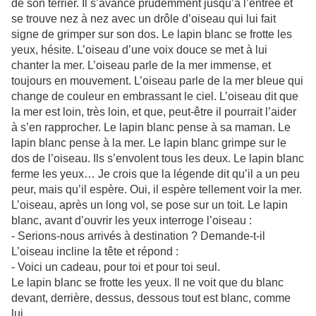
de son terrier. Il s’avance prudemment jusqu’à l’entrée et
se trouve nez à nez avec un drôle d’oiseau qui lui fait
signe de grimper sur son dos. Le lapin blanc se frotte les
yeux, hésite. L’oiseau d’une voix douce se met à lui
chanter la mer. L’oiseau parle de la mer immense, et
toujours en mouvement. L’oiseau parle de la mer bleue qui
change de couleur en embrassant le ciel. L’oiseau dit que
la mer est loin, très loin, et que, peut-être il pourrait l’aider
à s’en rapprocher. Le lapin blanc pense à sa maman. Le
lapin blanc pense à la mer. Le lapin blanc grimpe sur le
dos de l’oiseau. Ils s’envolent tous les deux. Le lapin blanc
ferme les yeux… Je crois que la légende dit qu’il a un peu
peur, mais qu’il espère. Oui, il espère tellement voir la mer.
L’oiseau, après un long vol, se pose sur un toit. Le lapin
blanc, avant d’ouvrir les yeux interroge l’oiseau :
- Serions-nous arrivés à destination ? Demande-t-il
L’oiseau incline la tête et répond :
- Voici un cadeau, pour toi et pour toi seul.
Le lapin blanc se frotte les yeux. Il ne voit que du blanc
devant, derrière, dessus, dessous tout est blanc, comme
lui.