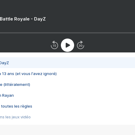
 Battle Royale - DayZ
 DayZ
 a 13 ans (et vous l'avez ignoré)
e (littéralement)
im Rayan
 toutes les règles
s les jeux vidéo
us choquant de Rockstar ? - Le scandale BULLY