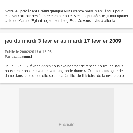
Notre jeu précédent a réuni quelques-uns d'entre nous. Merci à tous pour
ces "voix off" offertes à notre communauté. À celles publiées ici, il faut ajouter
celle de Martine/Églantine, sur son blog Ekla. Je vous invite à aller la
découvrir : Au revoir,...
jeu du mardi 3 février au mardi 17 février 2009
Publié le 20/02/2013 à 12:05
Par
azacamopol
Jeu du 3 au 17 février. Après nous avoir demandé tant de nouvelles, nous
nous aimerions en avoir de votre « grande dame ». On a tous une grande
dame dans le cœur, qu'elle soit de la famille, de l'histoire, de la mythologie,
de la littérature, des arts,...
Publicité