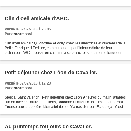
ans, mais il ne l’a pas mentionné...
Clin d'oeil amicale d'ABC.
Publié le 02/02/2013 à 20:05
Par
azacamopol
Clin d’œil amical : Quichottine et Polly, chevilles directrices et ouvrières de la
Petite Fabrique d’Écriture, communiquent par l’intermédiaire de leur
ordinateur. ABC a réussi, en catimini, à se brancher sur la même longueur
d’onde. (ABC, sera donc la...
Petit déjeuner chez Léon de Cavalier.
Publié le 02/02/2013 à 12:23
Par
azacamopol
Spécial Saint Valentin : Petit déjeuner chez Léon 9 heures du matin, attablés
l'un en face de l'autre… — Tiens, Bobonne ! Parlent d'un truc dans l'journal.
J'pense que tu dois être bien atteinte, toi. Y'a pas d'erreur. Écoute ça : C'est
le... syndrome...
Au printemps toujours de Cavalier.