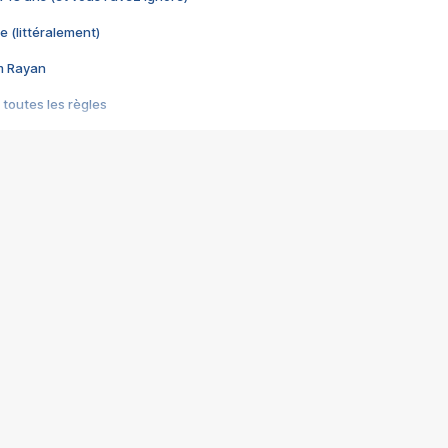
e (littéralement)
im Rayan
 toutes les règles
s les jeux vidéo
us choquant de Rockstar ? - Le scandale BULLY
e plus moche de Steam
du RÊVE tourne au CAUCHEMAR
pendant 8 heures
it… à tort
umiliés par un jeu vidéo
ire - Final Fantasy 8
ti un empire - Age of Empires