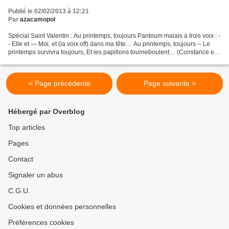
Publié le 02/02/2013 à 12:21
Par
azacamopol
Spécial Saint Valentin : Au printemps, toujours Pantoum malais à trois voix : -
- Elle et — Moi, et (la voix off) dans ma tête… Au printemps, toujours -- Le
printemps survivra toujours, Et les papillons tourneboulent… (Constance est
chimère d’amours, Par...
< Page précédente
Page suivante >
Hébergé par Overblog
Top articles
Pages
Contact
Signaler un abus
C.G.U.
Cookies et données personnelles
Préférences cookies