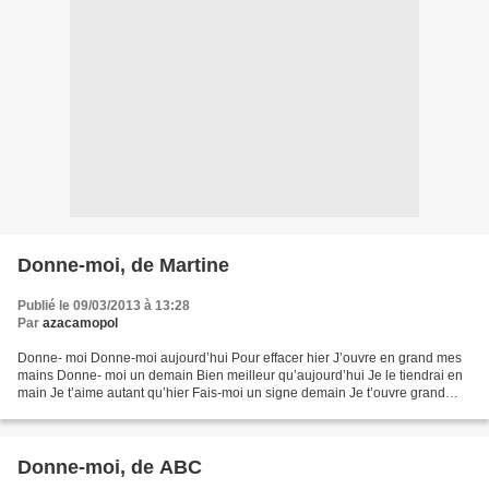
Donne-moi, de Martine
Publié le 09/03/2013 à 13:28
Par
azacamopol
Donne- moi Donne-moi aujourd’hui Pour effacer hier J’ouvre en grand mes
mains Donne- moi un demain Bien meilleur qu’aujourd’hui Je le tiendrai en
main Je t’aime autant qu’hier Fais-moi un signe demain Je t’ouvre grand
mes bras Martine http://labellep...
Donne-moi, de ABC