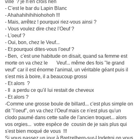
ville ? je n'en crois rien
- C'est le bar du Lapin Blanc
- Ahahahihihihiohohoh !!!
- Mais, arrêtez ! pourquoi riez-vous ainsi ?
- Vous voulez dire chez l'Oeuf ?
- L'oeuf ?
- Oui, bon, chez le Veuf...
- Et pourquoi dites-vous l'oeuf ?
- Ben, c'est une habitude on disait, quand sa femme est
morte on va chez le Veuf... même des fois "le grand
veuf" car il est énorme l'animal, un véritable géant puis il
s'est mis à boire, il a beaucoup grossi
- Et alors ?
- Il a perdu ce qu'il lui restait de cheveux
- Et alors ?
-Comme une grosse boule de billard... c'est plus simple on
dit "l'oeuf", on va chez l'Oeuf mais ce n'est plus qu'un
clodo paumé dans cette salle de l'ancien troquet... alors
vos orgies... votre espèce de cousin de je sais plus qui
s'est bien moqué de vous !!!
Si vous passez un jour à Bretzelberg-sur-Undetroi on vous