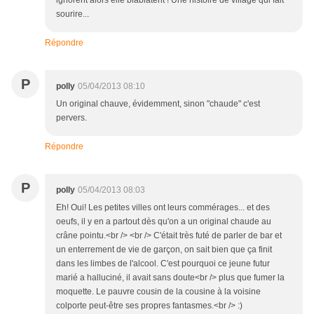
ignorent alors elle blablatent ! Une histoire de village qui fait
sourire...
Répondre
P
polly
05/04/2013 08:10
Un original chauve, évidemment, sinon "chaude" c'est
pervers.
Répondre
P
polly
05/04/2013 08:03
Eh! Oui! Les petites villes ont leurs commérages... et des
oeufs, il y en a partout dès qu'on a un original chaude au
crâne pointu.<br /> <br /> C'était très futé de parler de bar et
un enterrement de vie de garçon, on sait bien que ça finit
dans les limbes de l'alcool. C'est pourquoi ce jeune futur
marié a halluciné, il avait sans doute<br /> plus que fumer la
moquette. Le pauvre cousin de la cousine à la voisine
colporte peut-être ses propres fantasmes.<br /> :)