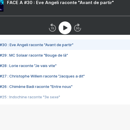
FACE A #30 : Eve Angeli raconte "Avant de partir"
#30 : Eve Angeli raconte "Avant de partir"
#29 : MC Solaar raconte "Bouge de là"
28 : Lorie raconte "Je vais vite"
#27 : Christophe Willem raconte "Jacques a dit"
#26 : Chimène Badi raconte "Entre nous"
#25 : Indochine raconte "3e sexe"
#24 : Zaho raconte "C'est chelou"
#23 : Patrick Bruel raconte "Au café des délices"
#22 : Kyo raconte "Le chemin"