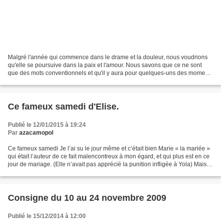
Malgré l'année qui commence dans le drame et la douleur, nous voudrions
qu'elle se poursuive dans la paix et l'amour. Nous savons que ce ne sont
que des mots conventionnels et qu'il y aura pour quelques-uns des moments
difficiles de peine, de souffrance,...
Ce fameux samedi d'Elise.
Publié le 12/01/2015 à 19:24
Par
azacamopol
Ce fameux samedi Je l’ai su le jour même et c’était bien Marie « la mariée »
qui était l’auteur de ce fait malencontreux à mon égard, et qui plus est en ce
jour de mariage. (Elle n’avait pas apprécié la punition infligée à Yola) Mais
revenons quelques...
Consigne du 10 au 24 novembre 2009
Publié le 15/12/2014 à 12:00