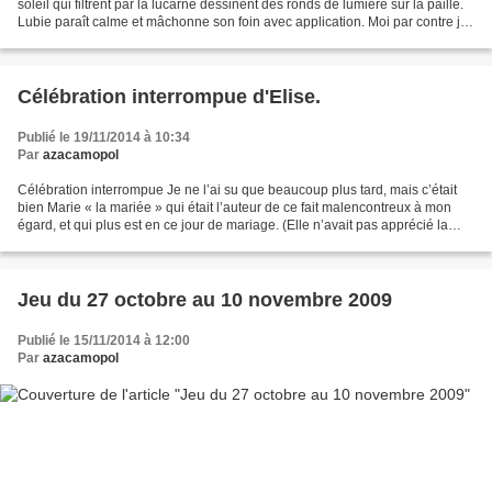
soleil qui filtrent par la lucarne dessinent des ronds de lumière sur la paille.
Lubie paraît calme et mâchonne son foin avec application. Moi par contre je
suis très énervée...
Célébration interrompue d'Elise.
Publié le 19/11/2014 à 10:34
Par
azacamopol
Célébration interrompue Je ne l’ai su que beaucoup plus tard, mais c’était
bien Marie « la mariée » qui était l’auteur de ce fait malencontreux à mon
égard, et qui plus est en ce jour de mariage. (Elle n’avait pas apprécié la
punition infligée à Yola)...
Jeu du 27 octobre au 10 novembre 2009
Publié le 15/11/2014 à 12:00
Par
azacamopol