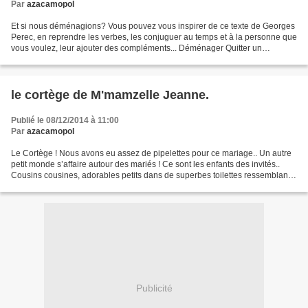
Par
azacamopol
Et si nous déménagions? Vous pouvez vous inspirer de ce texte de Georges
Perec, en reprendre les verbes, les conjuguer au temps et à la personne que
vous voulez, leur ajouter des compléments... Déménager Quitter un
appartement. Vider les lieux. Décamper....
le cortège de M'mamzelle Jeanne.
Publié le 08/12/2014 à 11:00
Par
azacamopol
Le Cortège ! Nous avons eu assez de pipelettes pour ce mariage.. Un autre
petit monde s’affaire autour des mariés ! Ce sont les enfants des invités..
Cousins cousines, adorables petits dans de superbes toilettes ressemblant
point pour point à la robe...
Publicité