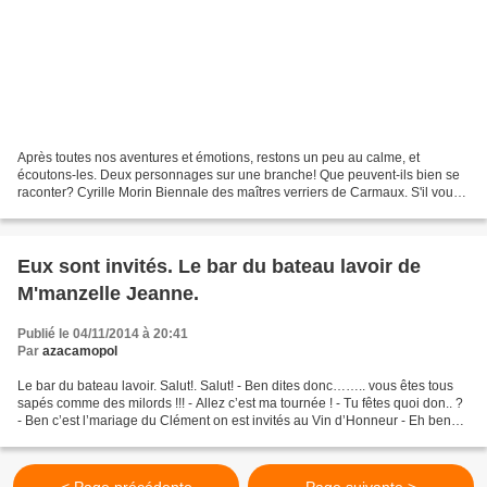
Après toutes nos aventures et émotions, restons un peu au calme, et
écoutons-les. Deux personnages sur une branche! Que peuvent-ils bien se
raconter? Cyrille Morin Biennale des maîtres verriers de Carmaux. S'il vous
plaît, respectez les consignes, vous...
Eux sont invités. Le bar du bateau lavoir de
M'manzelle Jeanne.
Publié le 04/11/2014 à 20:41
Par
azacamopol
Le bar du bateau lavoir. Salut!. Salut! - Ben dites donc…….. vous êtes tous
sapés comme des milords !!! - Allez c’est ma tournée ! - Tu fêtes quoi don.. ?
- Ben c’est l’mariage du Clément on est invités au Vin d’Honneur - Eh ben
mes gaillards vous y avez...