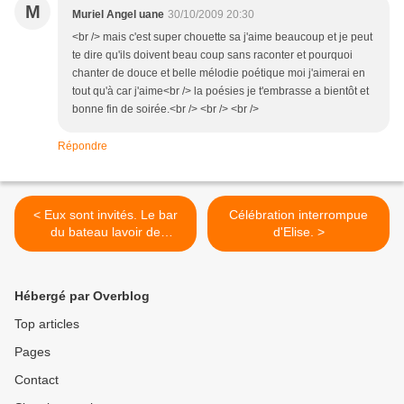
M
Muriel Angel uane
30/10/2009 20:30
<br /> mais c'est super chouette sa j'aime beaucoup et je peut
te dire qu'ils doivent beau coup sans raconter et pourquoi
chanter de douce et belle mélodie poétique moi j'aimerai en
tout qu'à car j'aime<br /> la poésies je t'embrasse a bientôt et
bonne fin de soirée.<br /> <br /> <br />
Répondre
< Eux sont invités. Le bar
Célébration interrompue
du bateau lavoir de
d'Elise. >
M'manzelle Jeanne.
Hébergé par Overblog
Top articles
Pages
Contact