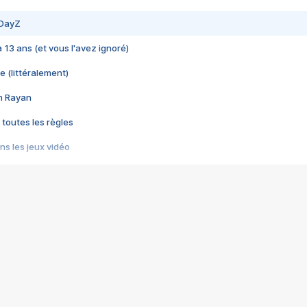
 DayZ
 a 13 ans (et vous l'avez ignoré)
e (littéralement)
im Rayan
 toutes les règles
s les jeux vidéo
us choquant de Rockstar ? - Le scandale BULLY
e plus moche de Steam
du RÊVE tourne au CAUCHEMAR
pendant 8 heures
it… à tort
umiliés par un jeu vidéo