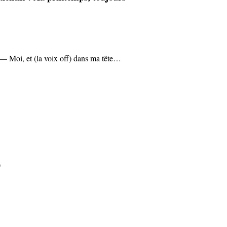
t — Moi, et (la voix off) dans ma tête…
)