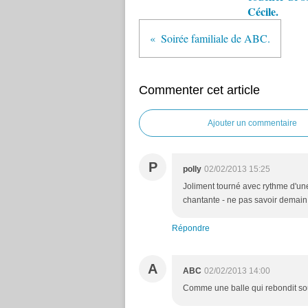
Cécile.
Soirée familiale de ABC.
Commenter cet article
Ajouter un commentaire
P
polly
02/02/2013 15:25
Joliment tourné avec rythme d'une 
chantante - ne pas savoir demain,
Répondre
A
ABC
02/02/2013 14:00
Comme une balle qui rebondit sous 