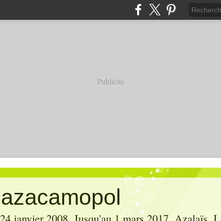
Publicité
' azacamopol
 24 janvier 2008. Jusqu'au 1 mars 2017, Azalaïs, Li