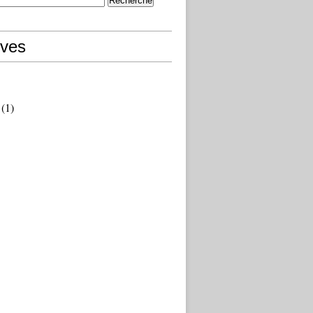
ives
(1)