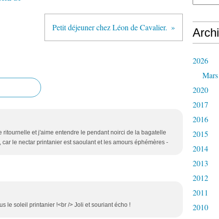
Petit déjeuner chez Léon de Cavalier.
Arch
2026
Mars
2020
2017
2016
2015
ritournelle et j'aime entendre le pendant noirci de la bagatelle
 car le nectar printanier est saoulant et les amours éphémères -
2014
2013
2012
2011
le soleil printanier !<br /> Joli et souriant écho !
2010