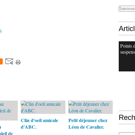
Artic
3
Points 
suspens
0
Rech
Clin d'oeil amicale
Petit déjeuner chez
u
d'ABC.
Léon de Cavalier.
leil de