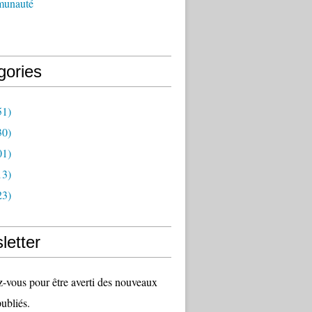
munauté
gories
51)
30)
01)
13)
23)
letter
vous pour être averti des nouveaux
publiés.