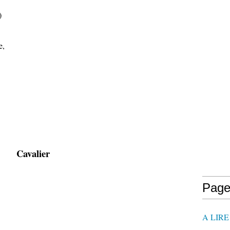
)
e,
Cavalier
Page
A LIR