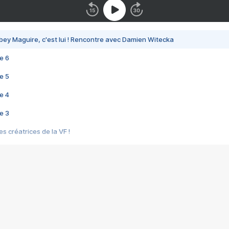
bey Maguire, c'est lui ! Rencontre avec Damien Witecka
e 6
e 5
e 4
e 3
s créatrices de la VF !
e 2
e 1
e Mektoub My Love arrive enfin ! Rencontre avec Shaïn Boumedine et Sal
i : après Toni en famille
elle réalise le bouleversant Dites lui que je l'aime