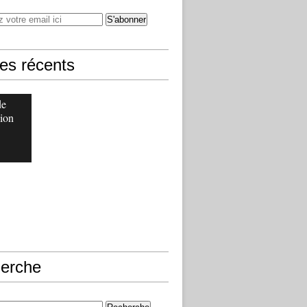
les récents
de
ion
erche