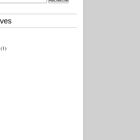
ives
(1)