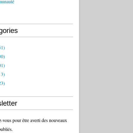
munauté
gories
51)
30)
01)
13)
23)
letter
vous pour être averti des nouveaux
publiés.