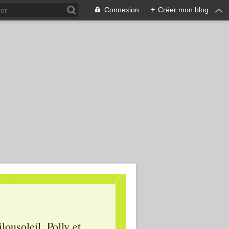
Connexion
+
Créer mon blog
lousoleil, Polly et