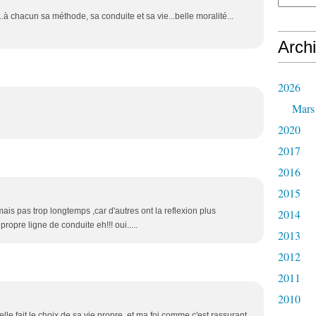
...à chacun sa méthode, sa conduite et sa vie...belle moralité...
Arch
2026
Mars
2020
2017
2016
2015
mais pas trop longtemps ,car d'autres ont la reflexion plus
2014
 propre ligne de conduite eh!!! oui.....
2013
2012
2011
2010
 elle fait le choix de sa vie propre, et ma foi comme c'est rassurant.