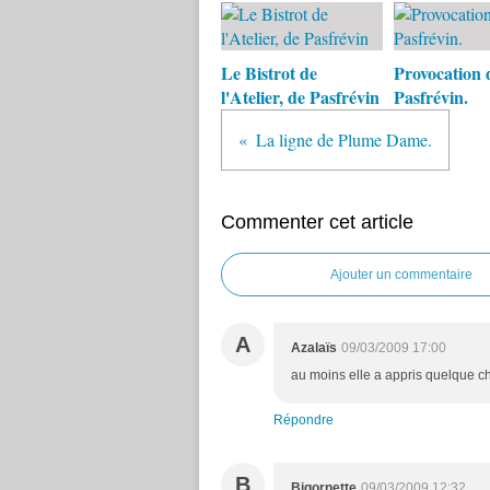
Le Bistrot de
Provocation 
l'Atelier, de Pasfrévin
Pasfrévin.
La ligne de Plume Dame.
Commenter cet article
Ajouter un commentaire
A
Azalaïs
09/03/2009 17:00
au moins elle a appris quelque c
Répondre
B
Bigornette
09/03/2009 12:32