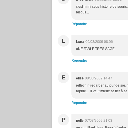
c'est mimi cette histoire de souris
bisous...
Répondre
L
laura
09/03/2009 08:06
uNE FABLE TRES SAGE
Répondre
E
elise
08/03/2009 14:47
reflechir ,regarder autour de soi, 
rapide.....il vaut mieux se fier à sa
Répondre
P
polly
07/03/2009 21:03
en sautillant d'une ligne à l'autre,