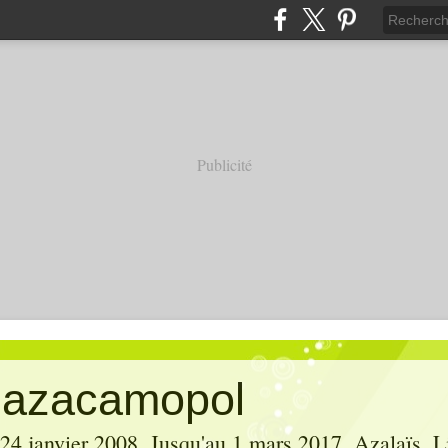
Publicité
' azacamopol
 24 janvier 2008. Jusqu'au 1 mars 2017, Azalaïs, Li