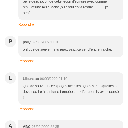
belle description de cette leçon d'écriture,avec comme
résultat une belle tache ,puis tout est à refaire............. j'ai
aimé..
Répondre
P
polly
07/03/2009 21:16
oh! que de souvenirs tu réactives... ça sent l'encre fraîche.
Répondre
L
Lilounette
06/03/2009 21:19
Que de souvenirs ces pages avec les lignes sur lesquelles on
devait écrire à la plume trempée dans l'encrier, j'y avais pensé
!
Répondre
A
ABC
05/03/2009 22:35