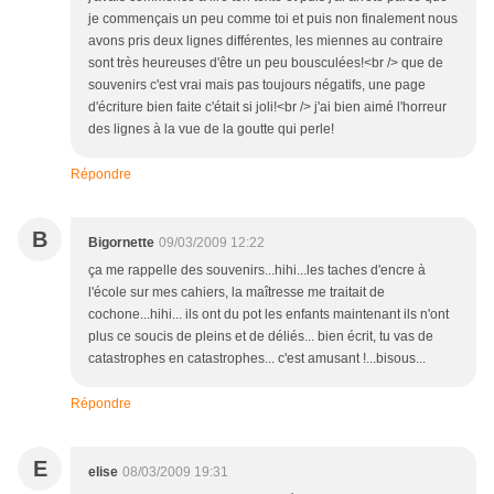
je commençais un peu comme toi et puis non finalement nous
avons pris deux lignes différentes, les miennes au contraire
sont très heureuses d'être un peu bousculées!<br /> que de
souvenirs c'est vrai mais pas toujours négatifs, une page
d'écriture bien faite c'était si joli!<br /> j'ai bien aimé l'horreur
des lignes à la vue de la goutte qui perle!
Répondre
B
Bigornette
09/03/2009 12:22
ça me rappelle des souvenirs...hihi...les taches d'encre à
l'école sur mes cahiers, la maîtresse me traitait de
cochone...hihi... ils ont du pot les enfants maintenant ils n'ont
plus ce soucis de pleins et de déliés... bien écrit, tu vas de
catastrophes en catastrophes... c'est amusant !...bisous...
Répondre
E
elise
08/03/2009 19:31