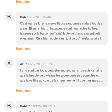
Répondre
B
Bab
19/12/2008 22:46
C'est vrai, ce fût une merveilleuse randonnée malgré tout les
aléas. Et en rentrant, l'hacatombe continuait et les huîtres,
laissées sur le balcon au "frais" faute de place, avaient gelé,
elles aussi. On a bien rigolé, c'est tout ce qu'il restait à faire !
Répondre
A
ABC
19/12/2008 16:13
Ils ne sont pas fous, peut-être imprévoyants ! Je suis certaine
que la beauté du paysage les a quelques peu consolés et
que la veillée au coin de la cheminée ne fut que plus gaie.......
Répondre
B
Babeth
18/12/2008 22:51