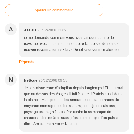
Ajouter un commentaire
A
Azalaïs
21/12/2008 12:09
je me demande comment vous avez fait pour admirer le
paysage avec un tel froid et peut-être l'angoisse de ne pas
pouvoir revenir à temps!<br /> De jolis souvenirs malgré tout!
Répondre
N
Nettoue
20/12/2008 09:55
Je suis alsacienne d'adoption depuis longtemps ! Et il est vrai
que au dessus des Vosges, il fait frisquet ! Parfois aussi dans
la plaine... Mais pour les les amoureux des randonnées de
moyenne montagne, ou les skieurs, , dont je ne suis pas, le
paysage est magnifiques. Par contre tu as manqué de
chances et les enfants aussi, c'est le moins que l'on puisse
dire... Amicalement<br /> Nettoue