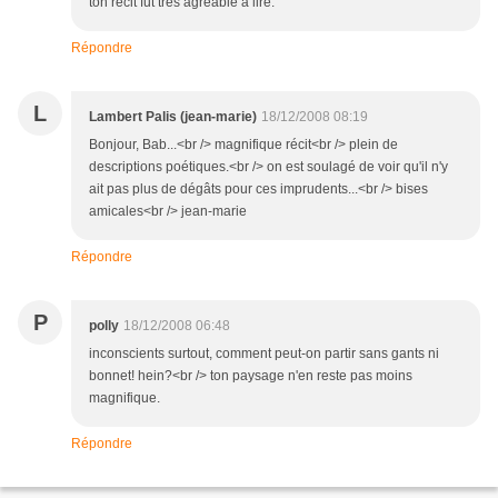
ton récit fut très agréable à lire.
Répondre
L
Lambert Palis (jean-marie)
18/12/2008 08:19
Bonjour, Bab...<br /> magnifique récit<br /> plein de
descriptions poétiques.<br /> on est soulagé de voir qu'il n'y
ait pas plus de dégâts pour ces imprudents...<br /> bises
amicales<br /> jean-marie
Répondre
P
polly
18/12/2008 06:48
inconscients surtout, comment peut-on partir sans gants ni
bonnet! hein?<br /> ton paysage n'en reste pas moins
magnifique.
Répondre