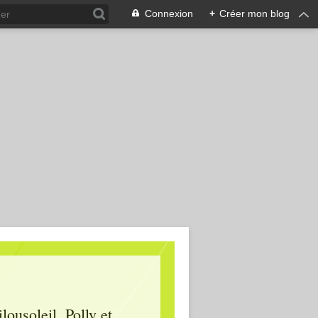
Connexion
+
Créer mon blog
lousoleil, Polly et