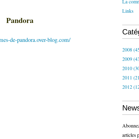
La com
Links
Pandora
Caté
emes-de-pandora.over-blog.com/
2008
(4
2009
(4
2010
(3
2011
(2
2012
(1
News
Abonnez-
articles 