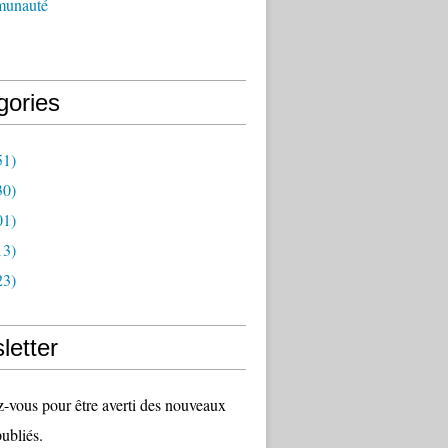
munauté
gories
51)
30)
01)
13)
23)
letter
vous pour être averti des nouveaux
publiés.