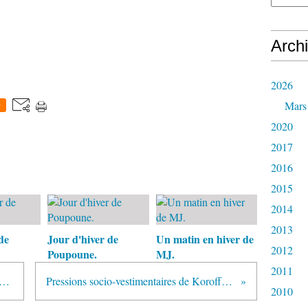
Arch
2026
Mars
0
2020
2017
2016
2015
2014
2013
de
Jour d'hiver de
Un matin en hiver de
2012
Poupoune.
MJ.
2011
oulard blanc à pois noirs d'Izzabel.
Pressions socio-vestimentaires de Koroffstrogov
2010