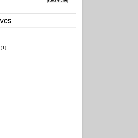
ives
(1)