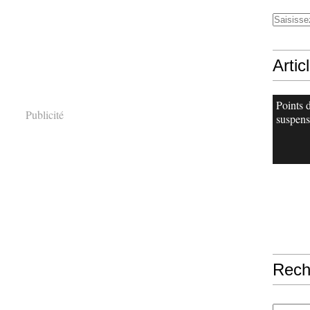
Artic
Points 
Publicité
suspens
Rech