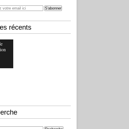
les récents
de
ion
erche