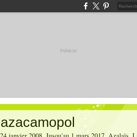
Publicité
' azacamopol
 24 janvier 2008. Jusqu'au 1 mars 2017, Azalaïs, Li