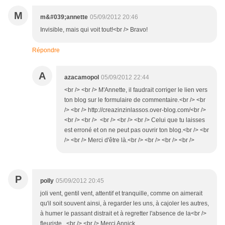
M
m&#039;annette
05/09/2012 20:46
Invisible, mais qui voit tout!<br /> Bravo!
Répondre
A
azacamopol
05/09/2012 22:44
<br /> <br /> M'Annette, il faudrait corriger le lien vers
ton blog sur le formulaire de commentaire.<br /> <br
/> <br /> http://creazinzinlassos.over-blog.com/<br />
<br /> <br /> <br /> <br /> <br /> Celui que tu laisses
est erroné et on ne peut pas ouvrir ton blog.<br /> <br
/> <br /> Merci d'être là.<br /> <br /> <br /> <br />
P
polly
05/09/2012 20:45
joli vent, gentil vent, attentif et tranquille, comme on aimerait
qu'il soit souvent ainsi, à regarder les uns, à cajoler les autres,
à humer le passant distrait et à regretter l'absence de la<br />
fleuriste...<br /> <br /> Merci Annick.