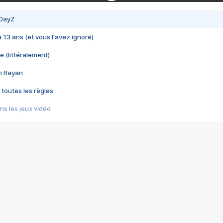
 DayZ
 a 13 ans (et vous l'avez ignoré)
e (littéralement)
im Rayan
 toutes les règles
s les jeux vidéo
us choquant de Rockstar ? - Le scandale BULLY
e plus moche de Steam
du RÊVE tourne au CAUCHEMAR
pendant 8 heures
it… à tort
umiliés par un jeu vidéo