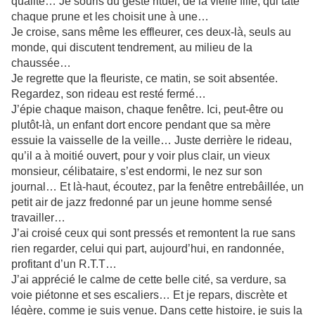
qualité… Je souris du geste rituel, de la vielle fille, qui tâte
chaque prune et les choisit une à une…
Je croise, sans même les effleurer, ces deux-là, seuls au
monde, qui discutent tendrement, au milieu de la
chaussée…
Je regrette que la fleuriste, ce matin, se soit absentée.
Regardez, son rideau est resté fermé…
J’épie chaque maison, chaque fenêtre. Ici, peut-être ou
plutôt-là, un enfant dort encore pendant que sa mère
essuie la vaisselle de la veille… Juste derrière le rideau,
qu’il a à moitié ouvert, pour y voir plus clair, un vieux
monsieur, célibataire, s’est endormi, le nez sur son
journal… Et là-haut, écoutez, par la fenêtre entrebâillée, un
petit air de jazz fredonné par un jeune homme sensé
travailler…
J’ai croisé ceux qui sont pressés et remontent la rue sans
rien regarder, celui qui part, aujourd’hui, en randonnée,
profitant d’un R.T.T…
J’ai apprécié le calme de cette belle cité, sa verdure, sa
voie piétonne et ses escaliers… Et je repars, discrète et
légère, comme je suis venue. Dans cette histoire, je suis la