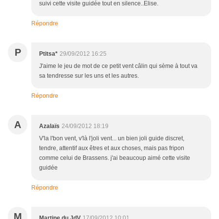
suivi cette visite guidée tout en silence..Elise.
Répondre
P
Ptitsa*
29/09/2012 16:25
J'aime le jeu de mot de ce petit vent câlin qui sème à tout va
sa tendresse sur les uns et les autres.
Répondre
A
Azalaïs
24/09/2012 18:19
V'la l'bon vent, v'là l'joli vent... un bien joli guide discret,
tendre, attentif aux êtres et aux choses, mais pas fripon
comme celui de Brassens. j'ai beaucoup aimé cette visite
guidée
Répondre
M
Martine du JdV
17/09/2012 10:01