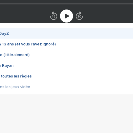
 DayZ
 a 13 ans (et vous l'avez ignoré)
e (littéralement)
im Rayan
 toutes les règles
s les jeux vidéo
us choquant de Rockstar ? - Le scandale BULLY
e plus moche de Steam
du RÊVE tourne au CAUCHEMAR
pendant 8 heures