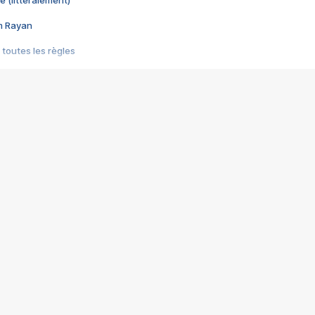
e (littéralement)
im Rayan
 toutes les règles
s les jeux vidéo
us choquant de Rockstar ? - Le scandale BULLY
e plus moche de Steam
du RÊVE tourne au CAUCHEMAR
pendant 8 heures
it… à tort
umiliés par un jeu vidéo
ire - Final Fantasy 8
ti un empire - Age of Empires
story DOFUS