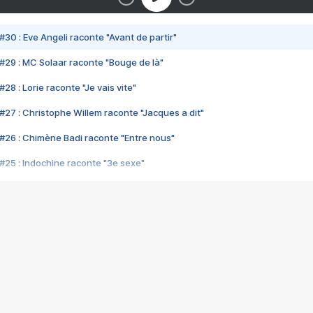
#30 : Eve Angeli raconte "Avant de partir"
#29 : MC Solaar raconte "Bouge de là"
28 : Lorie raconte "Je vais vite"
#27 : Christophe Willem raconte "Jacques a dit"
#26 : Chimène Badi raconte "Entre nous"
#25 : Indochine raconte "3e sexe"
#24 : Zaho raconte "C'est chelou"
#23 : Patrick Bruel raconte "Au café des délices"
#22 : Kyo raconte "Le chemin"
#21 : Nolwenn Leroy raconte "Cassé"
#20 : Patrick Hernandez raconte "Born to be alive"