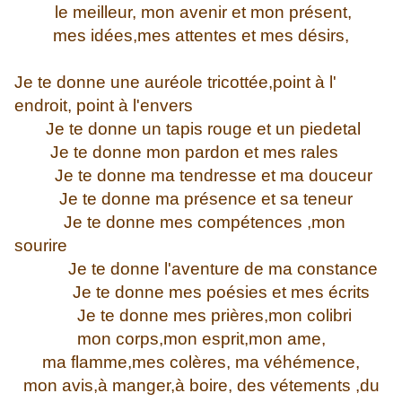
le meilleur, mon avenir et mon présent,
mes idées,mes attentes et mes désirs,
Je te donne une auréole tricottée,point à l'
endroit, point à l'envers
Je te donne un tapis rouge et un piedetal
Je te donne mon pardon et mes rales
Je te donne ma tendresse et ma douceur
Je te donne ma présence et sa teneur
Je te donne mes compétences ,mon
sourire
Je te donne l'aventure de ma constance
Je te donne mes poésies et mes écrits
Je te donne mes prières,mon colibri
mon corps,mon esprit,mon ame,
ma flamme,mes colères, ma véhémence,
mon avis,à manger,à boire, des vétements ,du