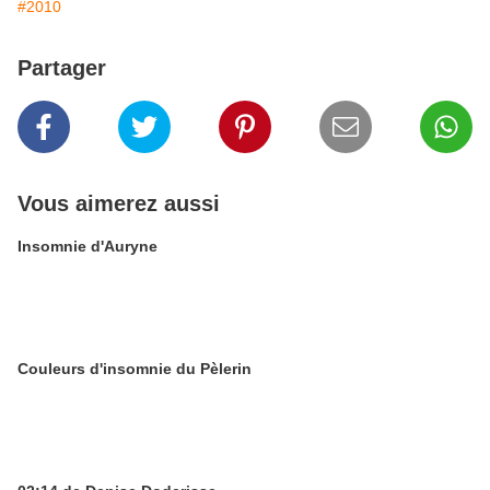
#2010
Partager
Vous aimerez aussi
Insomnie d'Auryne
Couleurs d'insomnie du Pèlerin