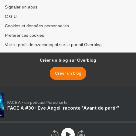
Signaler un abus
C.G.U.
Cookies et données personnelles
Préférences cookies
Voir le profil de azacamopol sur le portail Overblog
Créer un blog sur Overblog
Créer un blog
FACE A - un podcast Purecharts
FACE A #30 : Eve Angeli raconte "Avant de partir"