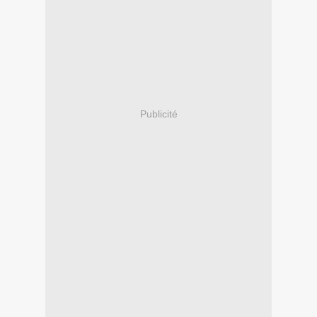
Publicité