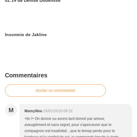
02:14 de Denise Doderisse
Insomnie de Jakline
Commentaires
Ajouter un commentaire
M
Mamylilou
26/01/2010 09:32
<br /> On donne ou avons tant donné par amour,
aveuglément et sans regret, pour s'apercevoir que le
compagnon est insatisfait....que te temsp perdu pour le