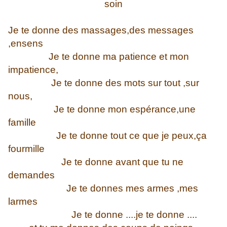
soin
Je te donne des massages,des messages
,ensens
Je te donne ma patience et mon
impatience,
Je te donne des mots sur tout ,sur
nous,
Je te donne mon espérance,une
famille
Je te donne tout ce que je peux,ça
fourmille
Je te donne avant que tu ne
demandes
Je te donnes mes armes ,mes
larmes
Je te donne ....je te donne ....