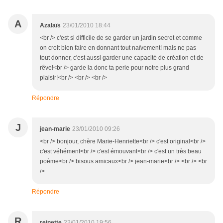
A
Azalaïs
23/01/2010 18:44
<br /> c'est si difficile de se garder un jardin secret et comme
on croit bien faire en donnant tout naïvement! mais ne pas
tout donner, c'est aussi garder une capacité de création et de
rêve!<br /> garde la donc ta perle pour notre plus grand
plaisir!<br /> <br /> <br />
Répondre
J
jean-marie
23/01/2010 09:26
<br /> bonjour, chère Marie-Henriette<br /> c'est original<br />
c'est véhément<br /> c'est émouvant<br /> c'est un très beau
poème<br /> bisous amicaux<br /> jean-marie<br /> <br /> <br
/>
Répondre
R
reinette
22/01/2010 19:56