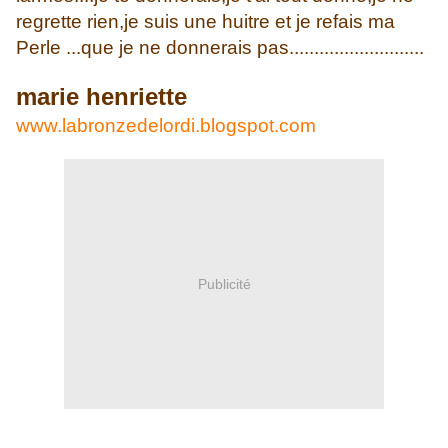
regrette rien,je suis une huitre et je refais ma
Perle ...que je ne donnerais pas...........................
marie henriette
www.labronzedelordi.blogspot.
com
Publicité