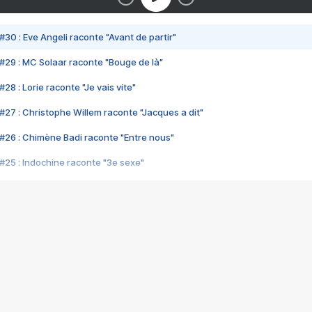
#30 : Eve Angeli raconte "Avant de partir"
#29 : MC Solaar raconte "Bouge de là"
28 : Lorie raconte "Je vais vite"
#27 : Christophe Willem raconte "Jacques a dit"
#26 : Chimène Badi raconte "Entre nous"
#25 : Indochine raconte "3e sexe"
#24 : Zaho raconte "C'est chelou"
#23 : Patrick Bruel raconte "Au café des délices"
#22 : Kyo raconte "Le chemin"
#21 : Nolwenn Leroy raconte "Cassé"
#20 : Patrick Hernandez raconte "Born to be alive"