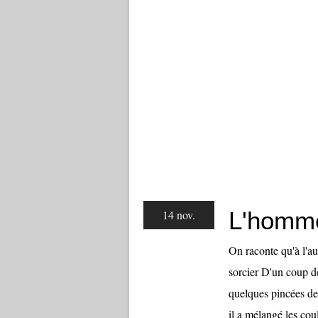
L'homme
14 nov.
On raconte qu'à l'a
sorcier D'un coup d
quelques pincées de
il a mélangé les cou