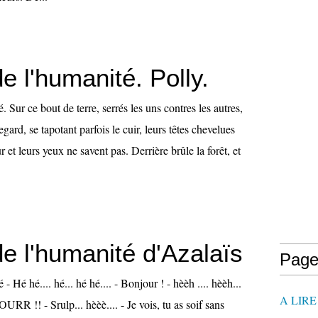
e l'humanité. Polly.
 Sur ce bout de terre, serrés les uns contres les autres,
regard, se tapotant parfois le cuir, leurs têtes chevelues
 et leurs yeux ne savent pas. Derrière brûle la forêt, et
e l'humanité d'Azalaïs
Page
- Hé hé.... hé... hé hé.... - Bonjour ! - hèèh .... hèèh...
A LIR
R !! - Srulp... hèèè.... - Je vois, tu as soif sans