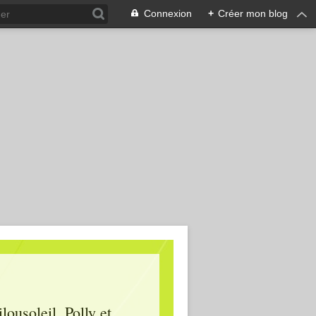
Connexion
+
Créer mon blog
lousoleil, Polly et