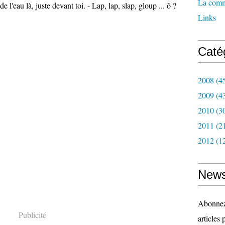
La com
de l'eau là, juste devant toi. - Lap, lap, slap, gloup ... ô ?
Links
Caté
2008
(4
2009
(4
2010
(3
2011
(2
2012
(1
News
Abonnez-
Publicité
articles 