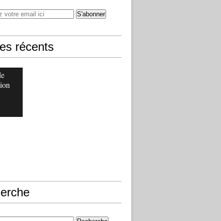
les récents
de
ion
erche