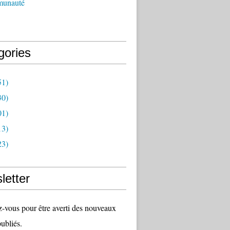
munauté
gories
51)
30)
01)
13)
23)
letter
vous pour être averti des nouveaux
publiés.