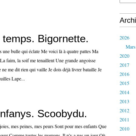
Arch
 temps. Bigornette.
2026
Mars
 une bulle qui éclate Me voici là à quatre pattes Ma
2020
 La faim, la soif me tenaillent Une grande angoisse
2017
e me dit rien qui vaille Je dois déjà livrer bataille Je
2016
uilles Lape...
2015
2014
2013
2012
nfanys. Scoobydu.
2011
oies, mes peines, mes peurs Sont pour mes enfants Que
2010
cœur Comme toutes les mamans. Il n'y a pas un jour Où