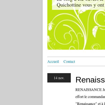
Quichottine vous y ont 
Accueil
Contact
Renaiss
14 nov.
RENAISSANCE Juste 
effort le commandan
"Renaissance" et à l