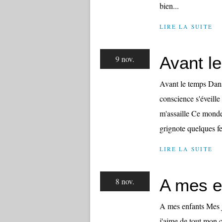
bien...
LIRE LA SUITE
Avant le
9 nov.
Avant le temps Dans
conscience s'éveille
m'assaille Ce monde n
grignote quelques fe
LIRE LA SUITE
A mes e
8 nov.
A mes enfants Mes j
j'aime de tout mon 