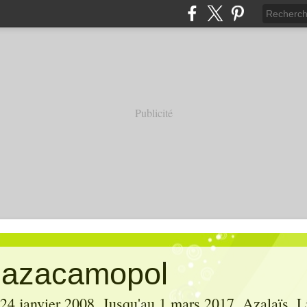
Publicité
' azacamopol
 24 janvier 2008. Jusqu'au 1 mars 2017, Azalaïs, Li