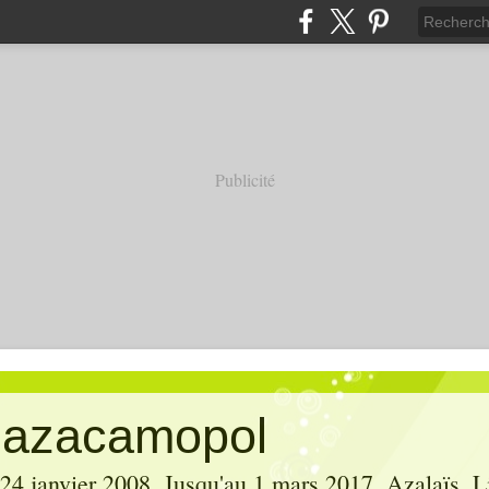
Publicité
' azacamopol
 24 janvier 2008. Jusqu'au 1 mars 2017, Azalaïs, Li