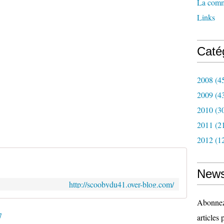
La com
Links
Caté
2008
(4
2009
(4
2010
(3
2011
(2
2012
(1
News
http://scoobydu41.over-blog.com/
Abonnez-
7
articles 