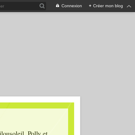
Connexion
+
Créer mon blog
lousoleil, Polly et