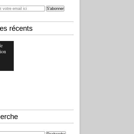
les récents
de
ion
erche