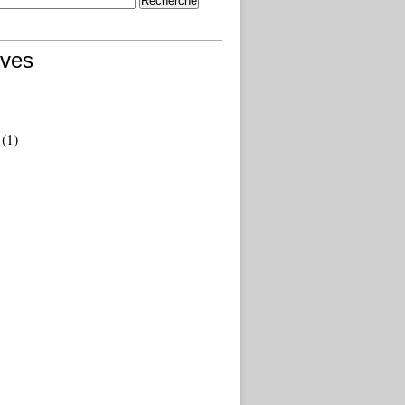
ives
(1)