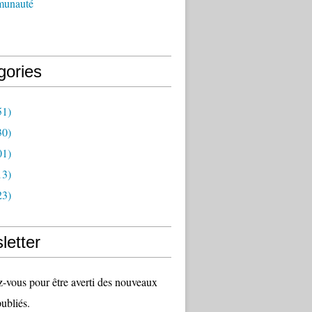
munauté
gories
51)
30)
01)
13)
23)
letter
vous pour être averti des nouveaux
publiés.